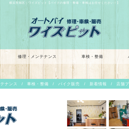
横浜市旭区｜ワイズピット【バイクの修理・整備・車検はお任せください！】
修理・メンテナンス
車検・整備
ンテナンス
/
車検・整備
/
バイク販売
/
新着情報
/
店舗