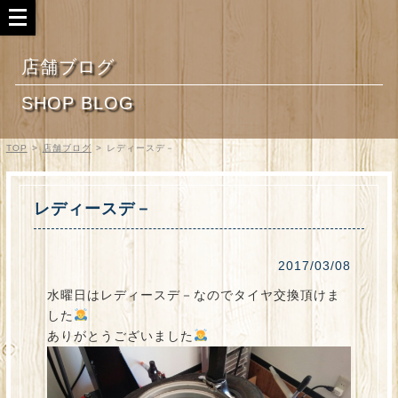
店舗ブログ
SHOP BLOG
TOP
>
店舗ブログ
>
レディースデ－
レディースデ－
2017/03/08
水曜日はレディースデ－なのでタイヤ交換頂けま
した
ありがとうございました