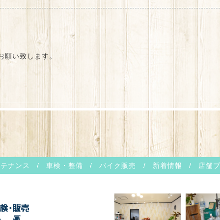
お願い致します。
ンテナンス
/
車検・整備
/
バイク販売
/
新着情報
/
店舗